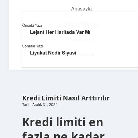
Anasayfa
menüyü
aç
Gizlilik Politikası
Önceki Yazı
Lejant Her Haritada Var Mı
Güneşli Fikir Esintisi
Yasal Uyarı
Sonraki Yazı
Enerji dolu önerilerle gününü aydınlat!
Liyakat Nedir Siyasi
Hakkımızda
Kredi Limiti Nasıl Arttırılır
Tarih: Aralık 31, 2024
Kredi limiti en
fazla ne kadar