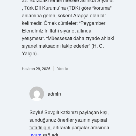
az. Buradaki temel mesele aslında Sıyanet
, Türk Dil Kurumu’na (TDK) göre “koruma”
anlamına gelen, kökeni Arapça olan bir
kelimedir. Örnek cümleler: “Peygamber
Efendimiz’in ilâhî sıyânet altında
yetişmesi”. “Mûessesatı daha ziyade ahlakî
sıyanet maksadını takip ederler” (H. C.
Yalçın)..
Haziran 29, 2026
Yanıtla
admin
Soylu! Sevgili katkınızı paylaşan kişi,
sunduğunuz öneriler yazının yapısal
tutarlılığını
artırarak parçalar arasında
uyum
sağladı.