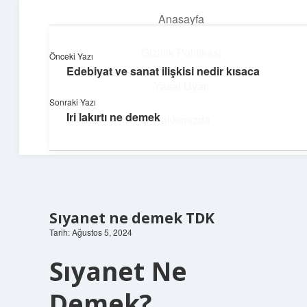
Anasayfa
menüyü
aç
Gizlilik Politikası
Önceki Yazı
Edebiyat ve sanat ilişkisi nedir kısaca
Güneşli Fikir Esintisi
Yasal Uyarı
Sonraki Yazı
Enerji dolu önerilerle gününü aydınlat!
Iri lakırtı ne demek
Hakkımızda
Sıyanet ne demek TDK
Tarih: Ağustos 5, 2024
Sıyanet Ne
Demek?