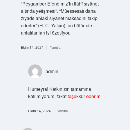
“Peygamber Efendimiz’in ilâhî sıyânet
altında yetişmesi”. “Mûessesatı daha
ziyade ahlakî sıyanet maksadını takip
ederler” (H. C. Yalçın). bu bölümde
anlatılanları iyi özetliyor.
Ekim 14, 2024
Yanıtla
admin
Hümeyra! Katkınızın tamamına
katılmıyorum, fakat
teşekkür ederim
.
Ekim 14, 2024
Yanıtla