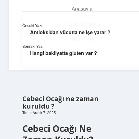
Anasayfa
menüyü
aç
Gizlilik Politikası
Önceki Yazı
Antioksidan vücutta ne işe yarar ?
Güneşli Fikir Esintisi
Yasal Uyarı
Sonraki Yazı
Enerji dolu önerilerle gününü aydınlat!
Hangi bakliyatta gluten var ?
Hakkımızda
Cebeci Ocağı ne zaman
kuruldu ?
Tarih: Aralık 7, 2025
Cebeci Ocağı Ne