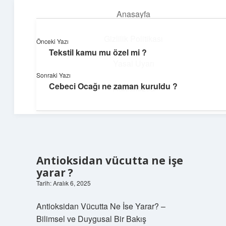
Anasayfa
menüyü
aç
Gizlilik Politikası
Önceki Yazı
Tekstil kamu mu özel mi ?
Güneşli Fikir Esintisi
Yasal Uyarı
Sonraki Yazı
Enerji dolu önerilerle gününü aydınlat!
Cebeci Ocağı ne zaman kuruldu ?
Hakkımızda
Antioksidan vücutta ne işe
yarar ?
Tarih: Aralık 6, 2025
Antioksidan Vücutta Ne İse Yarar? –
Bilimsel ve Duygusal Bir Bakış