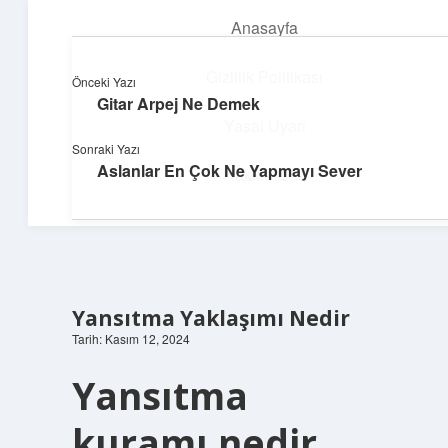
Anasayfa
menüyü
aç
Gizlilik Politikası
Önceki Yazı
Gitar Arpej Ne Demek
Güneşli Fikir Esintisi
Yasal Uyarı
Sonraki Yazı
Enerji dolu önerilerle gününü aydınlat!
Aslanlar En Çok Ne Yapmayı Sever
Hakkımızda
Yansıtma Yaklaşımı Nedir
Tarih: Kasım 12, 2024
Yansıtma
kuramı nedir