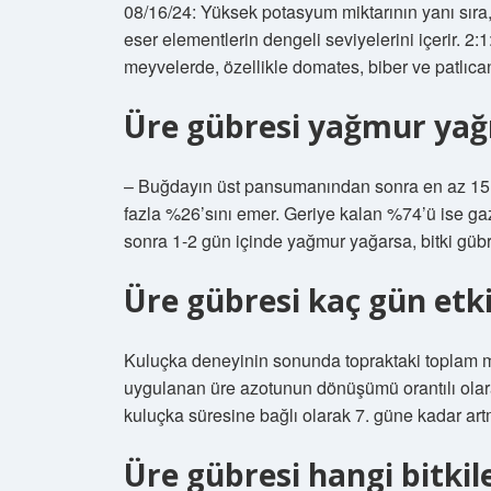
08/16/24: Yüksek potasyum miktarının yanı sıra, 
eser elementlerin dengeli seviyelerini içerir. 2
meyvelerde, özellikle domates, biber ve patlıcanl
Üre gübresi yağmur yağ
– Buğdayın üst pansumanından sonra en az 15 
fazla %26’sını emer. Geriye kalan %74’ü ise ga
sonra 1-2 gün içinde yağmur yağarsa, bitki güb
Üre gübresi kaç gün etk
Kuluçka deneyinin sonunda topraktaki toplam mi
uygulanan üre azotunun dönüşümü orantılı olar
kuluçka süresine bağlı olarak 7. güne kadar artm
Üre gübresi hangi bitkile