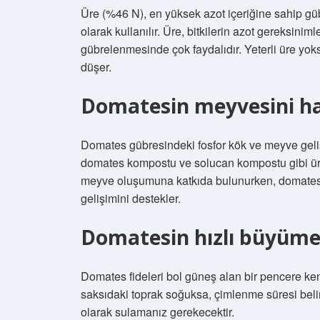
Üre (%46 N), en yüksek azot içeriğine sahip güb
olarak kullanılır. Üre, bitkilerin azot gereksini
gübrelenmesinde çok faydalıdır. Yeterli üre yoksa
düşer.
Domatesin meyvesini ha
Domates gübresindeki fosfor kök ve meyve geliş
domates kompostu ve solucan kompostu gibi ür
meyve oluşumuna katkıda bulunurken, domates 
gelişimini destekler.
Domatesin hızlı büyümes
Domates fideleri bol güneş alan bir pencere kena
saksıdaki toprak soğuksa, çimlenme süresi belirg
olarak sulamanız gerekecektir.