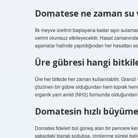
Domatese ne zaman su 
İlk meyve üretimi başlayana kadar aşırı sulama
verimi olumsuz etkileyecektir. Hasat zamanınd
aşamalar halinde yapıldığından her hasattan sonr
Üre gübresi hangi bitkile
Üre her bitkide her zaman kullanılabilir. Granül
çözünen bir gübre olduğundan hem toprak hem d
organik yani amid (NH2) formunda olduğundan b
Domatesin hızlı büyümes
Domates fideleri bol güneş alan bir pencere kena
saksıdaki toprak soğuksa, çimlenme süresi belirg