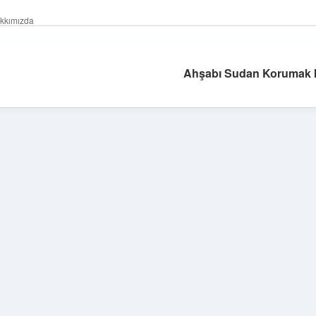
kkımızda
Ahşabı Sudan Korumak I
Sidebar
ilbet giriş
famecasino güncel giriş
ilbet
www.betexper