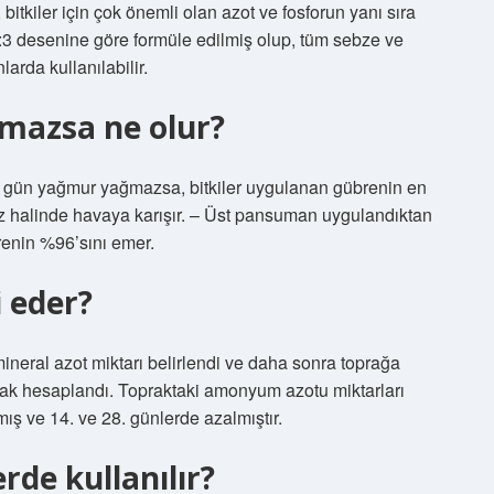
bitkiler için çok önemli olan azot ve fosforun yanı sıra
:1:3 desenine göre formüle edilmiş olup, tüm sebze ve
arda kullanılabilir.
mazsa ne olur?
gün yağmur yağmazsa, bitkiler uygulanan gübrenin en
z halinde havaya karışır. – Üst pansuman uygulandıktan
renin %96’sını emer.
i eder?
neral azot miktarı belirlendi ve daha sonra toprağa
ak hesaplandı. Topraktaki amonyum azotu miktarları
ış ve 14. ve 28. günlerde azalmıştır.
rde kullanılır?