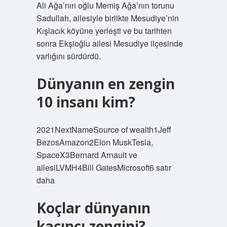
Ali Ağa’nın oğlu Memiş Ağa’nın torunu
Sadullah, ailesiyle birlikte Mesudiye’nin
Kışlacık köyüne yerleşti ve bu tarihten
sonra Ekşioğlu ailesi Mesudiye ilçesinde
varlığını sürdürdü.
Dünyanın en zengin
10 insanı kim?
2021NextNameSource of wealth1Jeff
BezosAmazon2Elon MuskTesla,
SpaceX3Bernard Arnault ve
ailesiLVMH4Bill GatesMicrosoft6 satır
daha
Koçlar dünyanın
kaçıncı zengini?