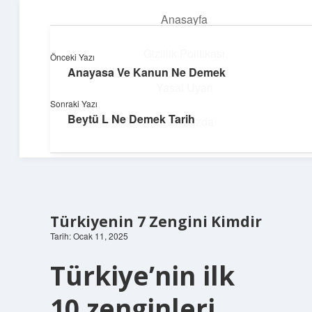
Anasayfa
menüyü
aç
Gizlilik Politikası
Önceki Yazı
Anayasa Ve Kanun Ne Demek
Güneşli Fikir Esintisi
Yasal Uyarı
Sonraki Yazı
Enerji dolu önerilerle gününü aydınlat!
Beytü L Ne Demek Tarih
Hakkımızda
Türkiyenin 7 Zengini Kimdir
Tarih: Ocak 11, 2025
Türkiye’nin ilk
10 zenginleri