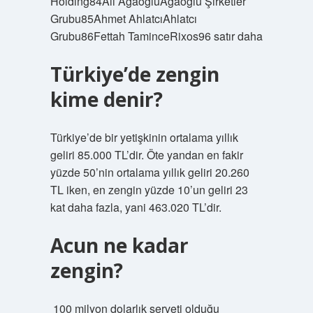
Holding84Ali AğaoğluAğaoğlu Şirketler
Grubu85Ahmet AhlatcıAhlatcı
Grubu86Fettah TaminceRixos96 satır daha
Türkiye’de zengin
kime denir?
Türkiye’de bir yetişkinin ortalama yıllık
geliri 85.000 TL’dir. Öte yandan en fakir
yüzde 50’nin ortalama yıllık geliri 20.260
TL iken, en zengin yüzde 10’un geliri 23
kat daha fazla, yani 463.020 TL’dir.
Acun ne kadar
zengin?
⁣ 100 milyon dolarlık serveti olduğu