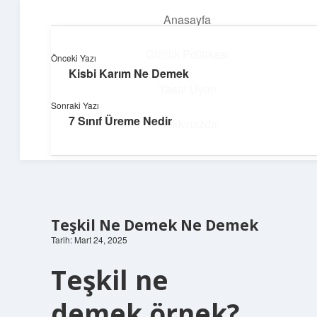
Anasayfa
menüyü
aç
Gizlilik Politikası
Önceki Yazı
Kisbi Karım Ne Demek
Güneşli Fikir Esintisi
Yasal Uyarı
Sonraki Yazı
Enerji dolu önerilerle gününü aydınlat!
7 Sınıf Üreme Nedir
Hakkımızda
Teşkil Ne Demek Ne Demek
Tarih: Mart 24, 2025
Teşkil ne
demek örnek?