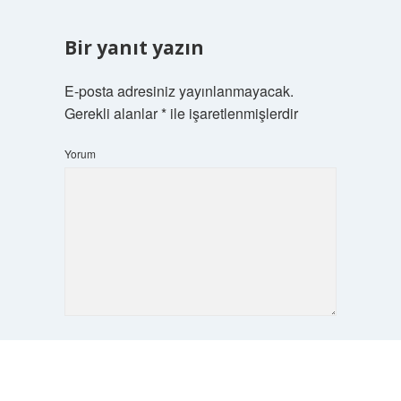
Bir yanıt yazın
E-posta adresiniz yayınlanmayacak.
Gerekli alanlar
*
ile işaretlenmişlerdir
Yorum
İsim*
Scrol
to
the
top