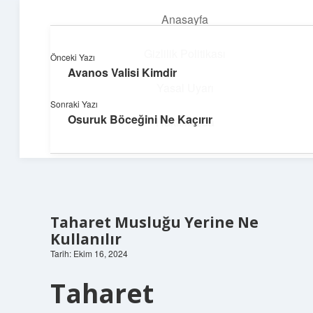
Anasayfa
menüyü
aç
Gizlilik Politikası
Önceki Yazı
Avanos Valisi Kimdir
Güneşli Fikir Esintisi
Yasal Uyarı
Sonraki Yazı
Enerji dolu önerilerle gününü aydınlat!
Osuruk Böceğini Ne Kaçırır
Hakkımızda
Taharet Musluğu Yerine Ne
Kullanılır
Tarih: Ekim 16, 2024
Taharet