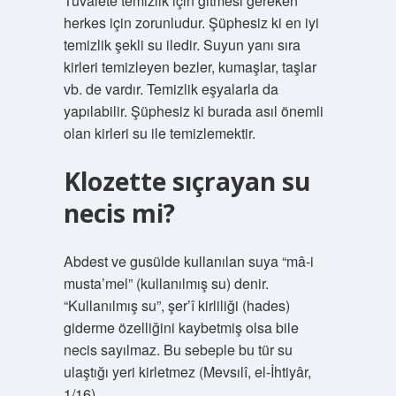
Tuvalete temizlik için gitmesi gereken
herkes için zorunludur. Şüphesiz ki en iyi
temizlik şekli su iledir. Suyun yanı sıra
kirleri temizleyen bezler, kumaşlar, taşlar
vb. de vardır. Temizlik eşyalarla da
yapılabilir. Şüphesiz ki burada asıl önemli
olan kirleri su ile temizlemektir.
Klozette sıçrayan su
necis mi?
Abdest ve gusülde kullanılan suya “mâ-i
musta’mel” (kullanılmış su) denir.
“Kullanılmış su”, şer’î kirliliği (hades)
giderme özelliğini kaybetmiş olsa bile
necis sayılmaz. Bu sebeple bu tür su
ulaştığı yeri kirletmez (Mevsılî, el-İhtiyâr,
1/16).