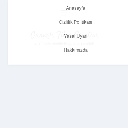
Anasayfa
menüyü
aç
Gizlilik Politikası
Güneşli Fikir Esintisi
Yasal Uyarı
Enerji dolu önerilerle gününü aydınlat!
Hakkımızda