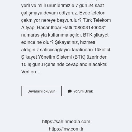
yerli ve milli ürünlerimizle 7 gün 24 saat
çalışmaya devam ediyoruz. Evde telefon
çekmiyor nereye başvurulur? Türk Telekom
Altyapı Hasar İhbar Hattı “08003140003”
numarasıyla kullanıma açıldı. BTK şikayet
edince ne olur? Şikayetiniz, hizmeti
aldığınız satıcı/sağlayıcı tarafından Tüketici
Şikayet Yönetim Sistemi (BTK) üzerinden
10 iş günü içerisinde cevaplandırılacaktır.
Verilen…
120
Devamını okuyun
Yorum Bırak
Yi
Nasıl
Ararım
https://sahinmedia.com
https://fnw.com.tr