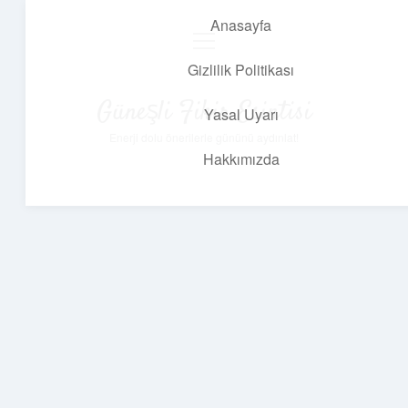
Anasayfa
menüyü
aç
Gizlilik Politikası
Güneşli Fikir Esintisi
Yasal Uyarı
Enerji dolu önerilerle gününü aydınlat!
Hakkımızda