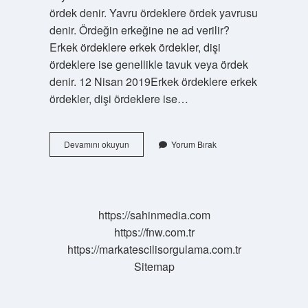
ördek denir. Yavru ördeklere ördek yavrusu
denir. Ördeğin erkeğine ne ad verilir?
Erkek ördeklere erkek ördekler, dişi
ördeklere ise genellikle tavuk veya ördek
denir. 12 Nisan 2019Erkek ördeklere erkek
ördekler, dişi ördeklere ise…
Ördeğe
Devamını okuyun
Yorum Bırak
Ne
Isim
Verilir
https://sahinmedia.com
https://fnw.com.tr
https://markatescilisorgulama.com.tr
Sitemap