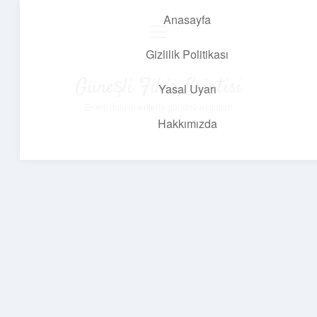
Anasayfa
menüyü
aç
Gizlilik Politikası
Güneşli Fikir Esintisi
Yasal Uyarı
Enerji dolu önerilerle gününü aydınlat!
Hakkımızda