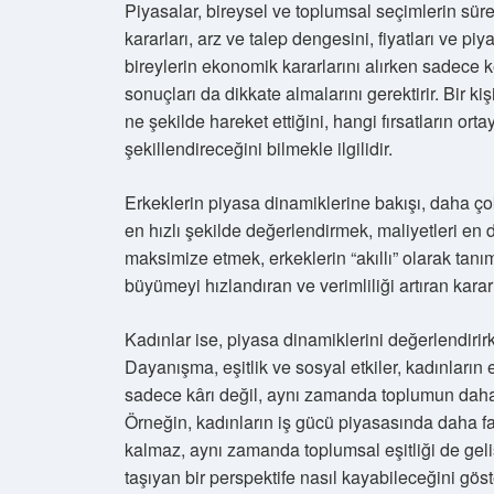
Piyasalar, bireysel ve toplumsal seçimlerin sürek
kararları, arz ve talep dengesini, fiyatları ve p
bireylerin ekonomik kararlarını alırken sadece ke
sonuçları da dikkate almalarını gerektirir. Bir ki
ne şekilde hareket ettiğini, hangi fırsatların orta
şekillendireceğini bilmekle ilgilidir.
Erkeklerin piyasa dinamiklerine bakışı, daha çok s
en hızlı şekilde değerlendirmek, maliyetleri en
maksimize etmek, erkeklerin “akıllı” olarak tanı
büyümeyi hızlandıran ve verimliliği artıran kararl
Kadınlar ise, piyasa dinamiklerini değerlendirir
Dayanışma, eşitlik ve sosyal etkiler, kadınların 
sadece kârı değil, aynı zamanda toplumun daha 
Örneğin, kadınların iş gücü piyasasında daha fa
kalmaz, aynı zamanda toplumsal eşitliği de geli
taşıyan bir perspektife nasıl kayabileceğini göste