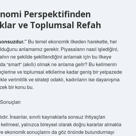
onomi Perspektifinden
klar ve Toplumsal Refah
ı sonsuzdur.”
Bu temel ekonomik ilkeden hareketle, her
lduğunu anlamamız gerekir. Piyasaların nasıl işlediğini,
efahın ne şekilde şekillendiğini anlamak için bu ilkeye
 “smart” (akıllı) olmak ne anlama gelir? Bu kelimenin
çlerine ve toplumsal etkilerine kadar geniş bir yelpazede
kle verimlilik ve strateji odaklı, kadınların ise dayanışma
ecek bir konu bu.
 Sonuçları
ır. İnsanlar, sınırlı kaynaklarla sonsuz ihtiyaçları
kelimesi, yalnızca bireysel olarak doğru kararlar almakla
 ve ekonomik sonuçlarını da göz önünde bulundurmayı