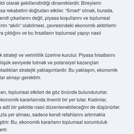
li olarak şekillendirdiği dinamiklerdir. Bireylerin
iyasa rekabetini doğrudan etkiler. “Smart” olmak, burada,
ndi çıkarlarını değil, piyasa koşullarını ve toplumsal
şinin “akıllı” olabilmesi, çevresindeki ekonomik aktörlerin
ya çıktığını ve bu fırsatların toplumsal yapıyı nasıl
trateji ve verimlilik üzerine kurulur. Piyasa fırsatlarını
 düşük seviyede tutmak ve potansiyel kazançları
mladıkları stratejik yaklaşımlardır. Bu yaklaşım, ekonomik
ar almayı gerektirir.
ken, toplumsal etkileri de göz önünde bulundururlar.
ekonomik kararlarında önemli bir yer tutar. Kadınlar,
adil bir şekilde nasıl düzenlenebileceğini de düşünürler.
zla yer alması, sadece kendi refahlarını artırmakla
ştirir. Bu, ekonomik kararların toplumsal sorumluluk
rir.