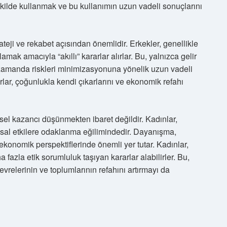
şekilde kullanmak ve bu kullanımın uzun vadeli sonuçlarını
rateji ve rekabet açısından önemlidir. Erkekler, genellikle
mak amacıyla “akıllı” kararlar alırlar. Bu, yalnızca gelir
 zamanda riskleri minimizasyonuna yönelik uzun vadeli
rarlar, çoğunlukla kendi çıkarlarını ve ekonomik refahı
sel kazancı düşünmekten ibaret değildir. Kadınlar,
msal etkilere odaklanma eğilimindedir. Dayanışma,
n ekonomik perspektiflerinde önemli yer tutar. Kadınlar,
fazla etik sorumluluk taşıyan kararlar alabilirler. Bu,
vrelerinin ve toplumlarının refahını artırmayı da