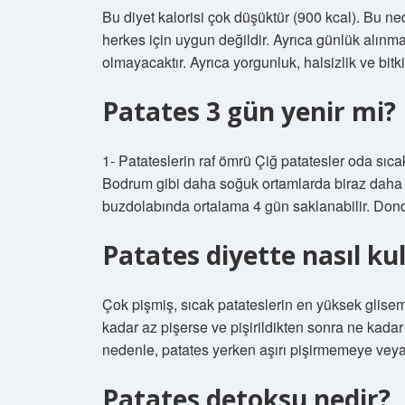
Bu diyet kalorisi çok düşüktür (900 kcal). Bu ne
herkes için uygun değildir. Ayrıca günlük alınma
olmayacaktır. Ayrıca yorgunluk, halsizlik ve bitki
Patates 3 gün yenir mi?
1- Patateslerin raf ömrü Çiğ patatesler oda sıc
Bodrum gibi daha soğuk ortamlarda biraz daha uz
buzdolabında ortalama 4 gün saklanabilir. Dond
Patates diyette nasıl kul
Çok pişmiş, sıcak patateslerin en yüksek glisem
kadar az pişerse ve pişirildikten sonra ne kada
nedenle, patates yerken aşırı pişirmemeye vey
Patates detoksu nedir?