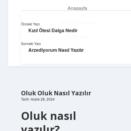
Anasayfa
menüyü
aç
Gizlilik Politikası
Önceki Yazı
Kızıl Ötesi Dalga Nedir
Güneşli Fikir Esintisi
Yasal Uyarı
Sonraki Yazı
Enerji dolu önerilerle gününü aydınlat!
Arzediyorum Nasıl Yazılır
Hakkımızda
Oluk Oluk Nasıl Yazılır
Tarih: Aralık 28, 2024
Oluk nasıl
yazılır?