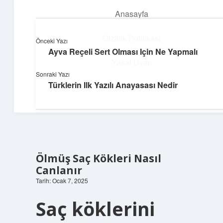
Anasayfa
menüyü
aç
Gizlilik Politikası
Önceki Yazı
Ayva Reçeli Sert Olması Için Ne Yapmalı
Güneşli Fikir Esintisi
Yasal Uyarı
Sonraki Yazı
Enerji dolu önerilerle gününü aydınlat!
Türklerin Ilk Yazılı Anayasası Nedir
Hakkımızda
Ölmüş Saç Kökleri Nasıl
Canlanır
Tarih: Ocak 7, 2025
Saç köklerini