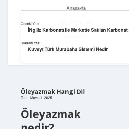
Anasayfa
menüyü
aç
Gizlilik Politikası
Önceki Yazı
İNgiliz Karbonatı Ile Markette Satılan Karbonat
Güneşli Fikir Esintisi
Yasal Uyarı
Sonraki Yazı
Enerji dolu önerilerle gününü aydınlat!
Kuveyt Türk Murabaha Sistemi Nedir
Hakkımızda
Öleyazmak Hangi Dil
Tarih: Mayıs 1, 2025
Öleyazmak
nedir?