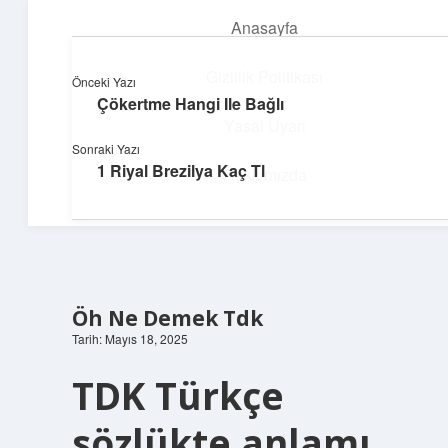
Anasayfa
menüyü
aç
Gizlilik Politikası
Önceki Yazı
Çökertme Hangi Ile Bağlı
Güneşli Fikir Esintisi
Yasal Uyarı
Sonraki Yazı
Enerji dolu önerilerle gününü aydınlat!
1 Riyal Brezilya Kaç Tl
Hakkımızda
Öh Ne Demek Tdk
Tarih: Mayıs 18, 2025
TDK Türkçe
sözlükte anlamı