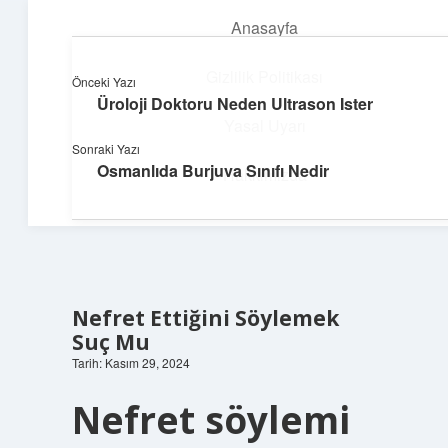
Anasayfa
menüyü
aç
Gizlilik Politikası
Önceki Yazı
Üroloji Doktoru Neden Ultrason Ister
Güneşli Fikir Esintisi
Yasal Uyarı
Sonraki Yazı
Enerji dolu önerilerle gününü aydınlat!
Osmanlıda Burjuva Sınıfı Nedir
Hakkımızda
Nefret Ettiğini Söylemek
Suç Mu
Tarih: Kasım 29, 2024
Nefret söylemi