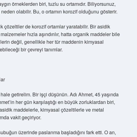
yaygın örneklerden biri, tuzlu su ortamıdır. Biliyorsunuz,
eden olabilir. Bu, o ortamın korozif olduğunu gösterir.
çözeltiler de korozif ortamlar yaratabilir. Bir asidik
ş malzemeler hızla aşındırılır, hatta organik maddeler bile
llerin değil, genellikle her tür maddenin kimyasal
bileceği bir çevreyi tanımlar.
lar
 hale getirelim. Bir işçi düşünün. Adı Ahmet, 45 yaşında
Ahmet’in her gün karşılaştığı en büyük zorluklardan biri,
 asidik maddelerle, kimyasal çözeltilerle ve metal
mda vakit geçiriyor.
çubuğun üzerinde paslanma başladığını fark etti. O an,