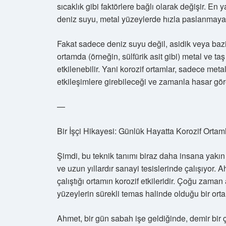
sıcaklık gibi faktörlere bağlı olarak değişir. En 
deniz suyu, metal yüzeylerde hızla paslanmaya n
Fakat sadece deniz suyu değil, asidik veya bazik 
ortamda (örneğin, sülfürik asit gibi) metal ve ta
etkilenebilir. Yani korozif ortamlar, sadece meta
etkileşimlere girebileceği ve zamanla hasar göre
—
Bir İşçi Hikayesi: Günlük Hayatta Korozif Ortam
Şimdi, bu teknik tanımı biraz daha insana yakın
ve uzun yıllardır sanayi tesislerinde çalışıyor. 
çalıştığı ortamın korozif etkileridir. Çoğu zaman
yüzeylerin sürekli temas halinde olduğu bir orta
Ahmet, bir gün sabah işe geldiğinde, demir bir 