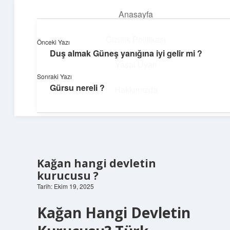
Anasayfa
menüyü
aç
Gizlilik Politikası
Önceki Yazı
Duş almak Güneş yanığına iyi gelir mi ?
Güneşli Fikir Esintisi
Yasal Uyarı
Sonraki Yazı
Enerji dolu önerilerle gününü aydınlat!
Gürsu nereli ?
Hakkımızda
Kağan hangi devletin
kurucusu ?
Tarih: Ekim 19, 2025
Kağan Hangi Devletin