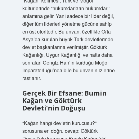
“Kağan” kelimesi, Türk ve Moğol
kültürlerinde “hükümdarların hükümdarı”
anlamına gelir. Yani sadece bir lider değil,
diğer tüm liderleri yönetme gücüne sahip
en üst otoritedir. Bu unvan, özellikle Orta
Asya’da kurulan büyük Türk devletlerinde
devlet başkanlarına verilmiştir. Göktürk
Kağanlığı, Uygur Kağanlığı ve hatta daha
sonraları Cengiz Han’ın kurduğu Moğol
İmparatorluğu’nda bile bu unvanın izlerine
rastlanır.
Gerçek Bir Efsane: Bumin
Kağan ve Göktürk
Devleti’nin Doğuşu
“Kağan hangi devletin kurucusu?”
sorusuna en doğru cevap: Göktürk
Devleti’nin kurucusu Bumin Kağan’dır.