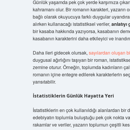
Günlük yaşamda pek çok yerde karşımıza çıkan is
kahramanı olur. Bir romanın karakteri, yazarın on
bağlı olarak okuyucuya farklı duygular uyandırab
alırken kullanacağı istatistiksel veriler,
anlatıyı
bir kasaba hakkında yazıyorsa, kasabanın demogra
kasabanın karakterini daha etkileyici ve inandırıc
Daha ileri gidecek olursak,
sayılardan oluşan bir
duygusal ağırlığını taşıyan bir roman, istatisti
zemine oturur. Örneğin, toplumda kadınların çalışma
romanın içine entegre edilerek karakterlerin seç
yansıtabilir.
İstatistiklerin Günlük Hayatta Yeri
İstatistiklerin en çok kullanıldığı alanlardan bir 
edebiyatın toplumla buluştuğu pek çok nokta vard
rakamlar ve veriler, yazarın toplumun çeşitli k