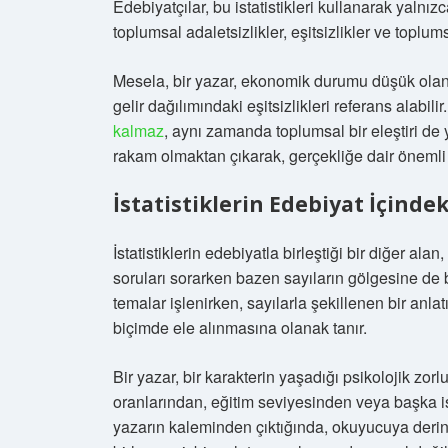
Edebiyatçılar, bu istatistikleri kullanarak yaln
toplumsal adaletsizlikler, eşitsizlikler ve toplum
Mesela, bir yazar, ekonomik durumu düşük olan bi
gelir dağılımındaki eşitsizlikleri referans alabil
kalmaz
, aynı zamanda toplumsal bir eleştiri de y
rakam olmaktan çıkarak, gerçekliğe dair önemli i
İstatistiklerin Edebiyat İçind
İstatistiklerin edebiyatla birleştiği bir diğer ala
soruları sorarken bazen sayıların gölgesine de
temalar işlenirken, sayılarla şekillenen bir anla
biçimde ele alınmasına olanak tanır.
Bir yazar, bir karakterin yaşadığı psikolojik zorl
oranlarından, eğitim seviyesinden veya başka ist
yazarın kaleminden çıktığında, okuyucuya derin 