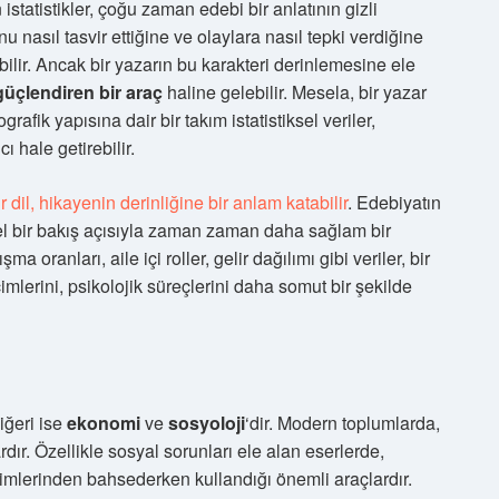
tatistikler, çoğu zaman edebi bir anlatının gizli
u nasıl tasvir ettiğine ve olaylara nasıl tepki verdiğine
ilir. Ancak bir yazarın bu karakteri derinlemesine ele
 güçlendiren bir araç
haline gelebilir. Mesela, bir yazar
fik yapısına dair bir takım istatistiksel veriler,
ı hale getirebilir.
 dil, hikayenin derinliğine bir anlam katabilir
. Edebiyatın
ksel bir bakış açısıyla zaman zaman daha sağlam bir
 oranları, aile içi roller, gelir dağılımı gibi veriler, bir
imlerini, psikolojik süreçlerini daha somut bir şekilde
diğeri ise
ekonomi
ve
sosyoloji
‘dir. Modern toplumlarda,
ır. Özellikle sosyal sorunları ele alan eserlerde,
esimlerinden bahsederken kullandığı önemli araçlardır.