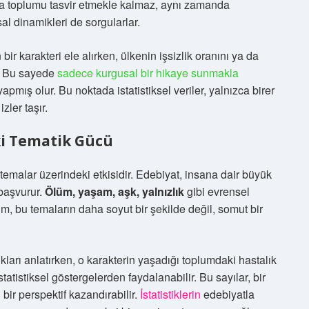
ızca toplumu tasvir etmekle kalmaz, aynı zamanda
sal dinamikleri de sorgularlar.
r karakteri ele alırken, ülkenin işsizlik oranını ya da
ir. Bu sayede
sadece kurgusal bir hikaye sunmakla
apmış olur. Bu noktada istatistiksel veriler, yalnızca birer
zler taşır.
eki Tematik Gücü
n, temalar üzerindeki etkisidir. Edebiyat, insana dair büyük
 başvurur.
Ölüm, yaşam, aşk, yalnızlık
gibi evrensel
tım, bu temaların daha soyut bir şekilde değil, somut bir
ukları anlatırken, o karakterin yaşadığı toplumdaki hastalık
atistiksel göstergelerden faydalanabilir. Bu sayılar, bir
bir perspektif kazandırabilir.
İstatistiklerin
edebiyatla