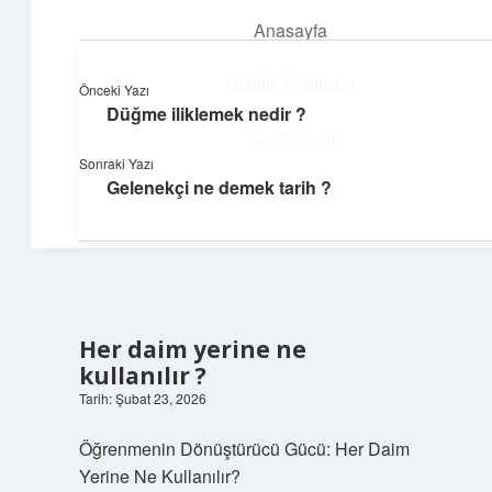
Anasayfa
menüyü
aç
Gizlilik Politikası
Önceki Yazı
Düğme iliklemek nedir ?
Güneşli Fikir Esintisi
Yasal Uyarı
Sonraki Yazı
Enerji dolu önerilerle gününü aydınlat!
Gelenekçi ne demek tarih ?
Hakkımızda
Her daim yerine ne
kullanılır ?
Tarih: Şubat 23, 2026
Öğrenmenin Dönüştürücü Gücü: Her Daim
Yerine Ne Kullanılır?