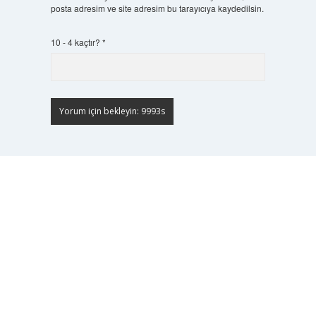
posta adresim ve site adresim bu tarayıcıya kaydedilsin.
10 - 4 kaçtır?
*
Scrol
to
the
top