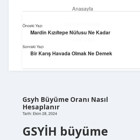
Anasayfa
menüyü
aç
Gizlilik Politikası
Önceki Yazı
Mardin Kızıltepe Nüfusu Ne Kadar
Güneşli Fikir Esintisi
Yasal Uyarı
Sonraki Yazı
Enerji dolu önerilerle gününü aydınlat!
Bir Karış Havada Olmak Ne Demek
Hakkımızda
Gsyh Büyüme Oranı Nasıl
Hesaplanır
Tarih: Ekim 28, 2024
GSYİH büyüme