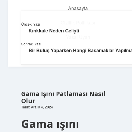
Anasayfa
menüyü
aç
Gizlilik Politikası
Önceki Yazı
Kırıkkale Neden Gelişti
Güneşli Fikir Esintisi
Yasal Uyarı
Sonraki Yazı
Enerji dolu önerilerle gününü aydınlat!
Bir Buluş Yaparken Hangi Basamaklar Yapılma
Hakkımızda
Gama Işını Patlaması Nasıl
Olur
Tarih: Aralık 4, 2024
Gama ışını