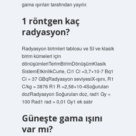
gama ışınları tarafından yayılır.
1 röntgen kaç
radyasyon?
Radyasyon birimleri tablosu ve SI ve klasik
birim kümeleri için
dönüşümleriTerimBirimDönüşümKlasik
SistemEtkinlikCurie, Ci1 Ci =3,7×10-7 Bq1
Ci = 37 GBqRadyasyon seviyesiX-ışını, R1
C/kg = 3876 R1 R =2,58×10-4Soğurulan
dozRadyasyon Soğurulan doz, rad1 Gy =
100 Rad1 rad = 0,01 Gy1 ek satır
Güneşte gama ışını
var mı?