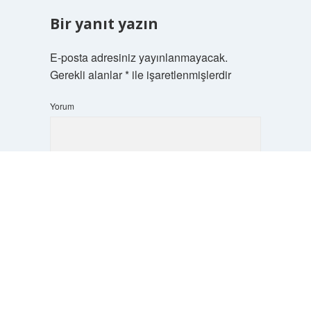
Bir yanıt yazın
E-posta adresiniz yayınlanmayacak.
Gerekli alanlar
*
ile işaretlenmişlerdir
Yorum
Scrol
to
the
top
İsim*