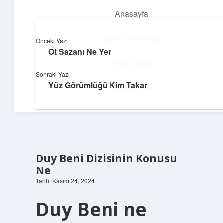
Anasayfa
menüyü
aç
Gizlilik Politikası
Önceki Yazı
Ot Sazanı Ne Yer
Güneşli Fikir Esintisi
Yasal Uyarı
Sonraki Yazı
Enerji dolu önerilerle gününü aydınlat!
Yüz Görümlüğü Kim Takar
Hakkımızda
Duy Beni Dizisinin Konusu
Ne
Tarih: Kasım 24, 2024
Duy Beni ne