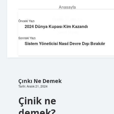
Anasayfa
menüyü
aç
Gizlilik Politikası
Önceki Yazı
2024 Dünya Kupası Kim Kazandı
Güneşli Fikir Esintisi
Yasal Uyarı
Sonraki Yazı
Enerji dolu önerilerle gününü aydınlat!
Sistem Yöneticisi Nasıl Devre Dışı Bırakılır
Hakkımızda
Çınkı Ne Demek
Tarih: Aralık 21, 2024
Çinik ne
demek?