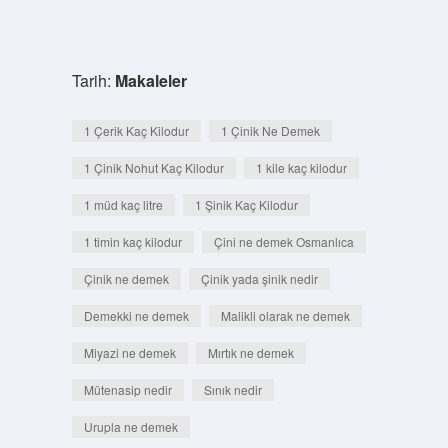
Tarih:
Makaleler
1 Çerik Kaç Kilodur
1 Çinik Ne Demek
1 Çinik Nohut Kaç Kilodur
1 kile kaç kilodur
1 müd kaç litre
1 Şinik Kaç Kilodur
1 timin kaç kilodur
Çini ne demek Osmanlıca
Çinik ne demek
Çinik yada şinik nedir
Demekki ne demek
Malikli olarak ne demek
Miyazi ne demek
Mırtık ne demek
Mütenasip nedir
Sınık nedir
Urupla ne demek