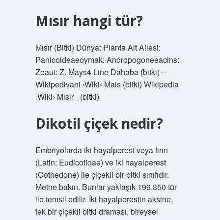
Mısır hangi tür?
Mısır (Bitki) Dünya: Planta Alt Ailesi:
Panicoideaeoymak: Andropogoneeacins:
Zeaut: Z. Mays4 Line Dahaba (bitki) –
Wikipedivani ›Wiki› Mais (bitki) Wikipedia
›Wiki› Mısır_ (bitki)
Dikotil çiçek nedir?
Embriyolarda iki hayalperest veya fırın
(Latin: Eudicotidae) ve iki hayalperest
(Cothedone) ile çiçekli bir bitki sınıfıdır.
Metne bakın. Bunlar yaklaşık 199.350 tür
ile temsil edilir. İki hayalperestin aksine,
tek bir çiçekli bitki draması, bireysel