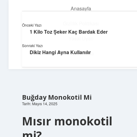
Anasayfa
menüyü
aç
Gizlilik Politikası
Önceki Yazı
1 Kilo Toz Şeker Kaç Bardak Eder
Güneşli Fikir Esintisi
Yasal Uyarı
Sonraki Yazı
Enerji dolu önerilerle gününü aydınlat!
Dikiz Hangi Ayna Kullanılır
Hakkımızda
Buğday Monokotil Mi
Tarih: Mayıs 14, 2025
Mısır monokotil
mi?