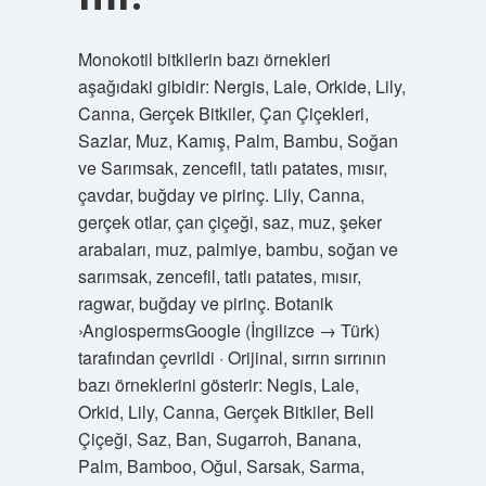
Monokotil bitkilerin bazı örnekleri
aşağıdaki gibidir: Nergis, Lale, Orkide, Lily,
Canna, Gerçek Bitkiler, Çan Çiçekleri,
Sazlar, Muz, Kamış, Palm, Bambu, Soğan
ve Sarımsak, zencefil, tatlı patates, mısır,
çavdar, buğday ve pirinç. Lily, Canna,
gerçek otlar, çan çiçeği, saz, muz, şeker
arabaları, muz, palmiye, bambu, soğan ve
sarımsak, zencefil, tatlı patates, mısır,
ragwar, buğday ve pirinç. Botanik
›AngiospermsGoogle (İngilizce → Türk)
tarafından çevrildi · Orijinal, sırrın sırrının
bazı örneklerini gösterir: Negis, Lale,
Orkid, Lily, Canna, Gerçek Bitkiler, Bell
Çiçeği, Saz, Ban, Sugarroh, Banana,
Palm, Bamboo, Oğul, Sarsak, Sarma,