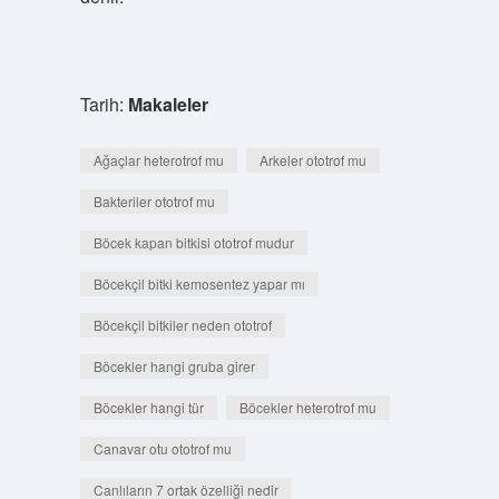
Tarih:
Makaleler
Ağaçlar heterotrof mu
Arkeler ototrof mu
Bakteriler ototrof mu
Böcek kapan bitkisi ototrof mudur
Böcekçil bitki kemosentez yapar mı
Böcekçil bitkiler neden ototrof
Böcekler hangi gruba girer
Böcekler hangi tür
Böcekler heterotrof mu
Canavar otu ototrof mu
Canlıların 7 ortak özelliği nedir