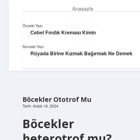
Anasayfa
menüyü
aç
Gizlilik Politikası
Önceki Yazı
Cebel Fındık Kreması Kimin
Güneşli Fikir Esintisi
Yasal Uyarı
Sonraki Yazı
Enerji dolu önerilerle gününü aydınlat!
Rüyada Birine Kızmak Bağırmak Ne Demek
Hakkımızda
Böcekler Ototrof Mu
Tarih: Aralık 16, 2024
Böcekler
heterotrof mu?