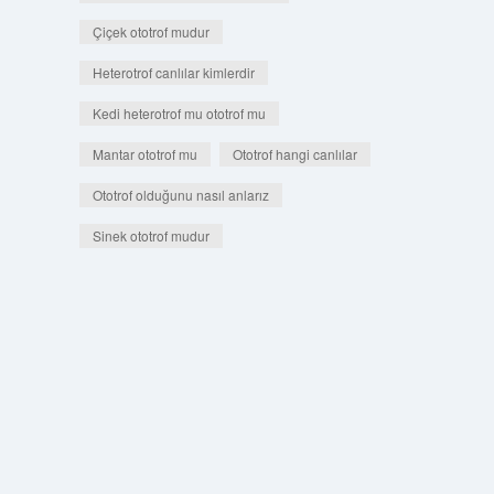
Çiçek ototrof mudur
Heterotrof canlılar kimlerdir
Kedi heterotrof mu ototrof mu
Mantar ototrof mu
Ototrof hangi canlılar
Ototrof olduğunu nasıl anlarız
Sinek ototrof mudur