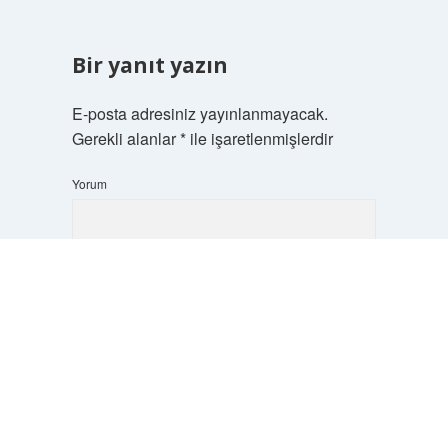
Bir yanıt yazın
E-posta adresiniz yayınlanmayacak.
Gerekli alanlar
*
ile işaretlenmişlerdir
Yorum
Scrol
to
the
top
İsim*