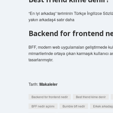
“En iyi arkadaş” teriminin Türkçe İngilizce Söz
yakın arkadaş4 satır daha
Backend for frontend ne
BFF, modern web uygulamaları geliştirmede kull
mimarilerinde ortaya çıkan karmaşık kullanıcı a
tasarlanmıştır.
Tarih:
Makaleler
Backend for frontend nedir
Best friend kime denir
BFF nedir açılımı
Bumble bff nedir
Erkek arkadaş