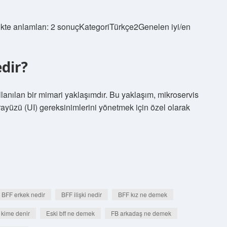
lükte anlamları: 2 sonuçKategoriTürkçe2Genelen iyi/en
dir?
anılan bir mimari yaklaşımdır. Bu yaklaşım, mikroservis
rayüzü (UI) gereksinimlerini yönetmek için özel olarak
BFF erkek nedir
BFF ilişki nedir
BFF kız ne demek
 kime denir
Eski bff ne demek
FB arkadaş ne demek