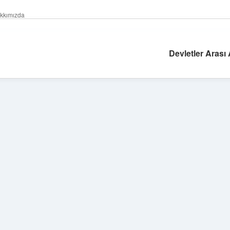
kkımızda
Devletler Arası
Sidebar
ilbet giriş
famecasino güncel gi