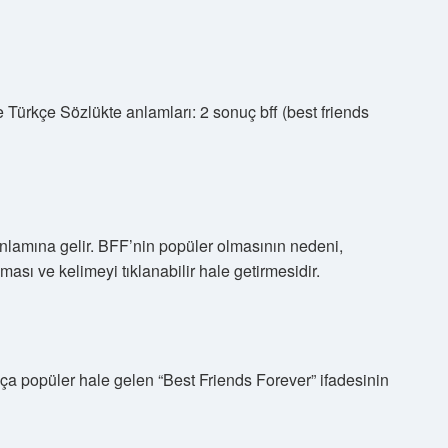
zce Türkçe Sözlükte anlamları: 2 sonuç bff (best friends
anlamına gelir. BFF’nin popüler olmasının nedeni,
sı ve kelimeyi tıklanabilir hale getirmesidir.
a popüler hale gelen “Best Friends Forever” ifadesinin