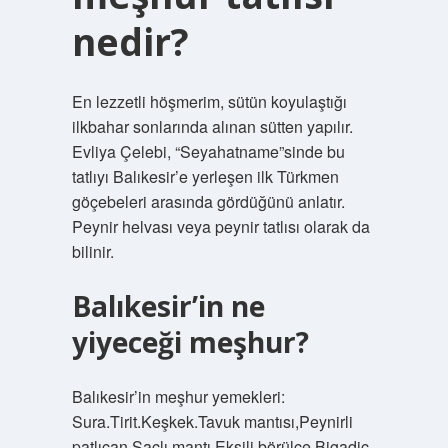
nedir?
En lezzetli höşmerim, sütün koyulaştığı
ilkbahar sonlarında alınan sütten yapılır.
Evliya Çelebi, “Seyahatname”sinde bu
tatlıyı Balıkesir’e yerleşen ilk Türkmen
göçebeleri arasında gördüğünü anlatır.
Peynir helvası veya peynir tatlısı olarak da
bilinir.
Balıkesir’in ne
yiyeceği meşhur?
Balıkesir’in meşhur yemekleri:
Sura.Tirit.Keşkek.Tavuk mantısı,Peynirli
patlıcan.Saçlı mantı.Ekşili börülce.Bigadiç