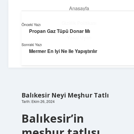
Anasayfa
menüyü
aç
Gizlilik Politikası
Önceki Yazı
Propan Gaz Tüpü Donar Mı
Güneşli Fikir Esintisi
Yasal Uyarı
Sonraki Yazı
Enerji dolu önerilerle gününü aydınlat!
Mermer En Iyi Ne Ile Yapıştırılır
Hakkımızda
Balıkesir Neyi Meşhur Tatlı
Tarih: Ekim 26, 2024
Balıkesir’in
meşhur tatlısı