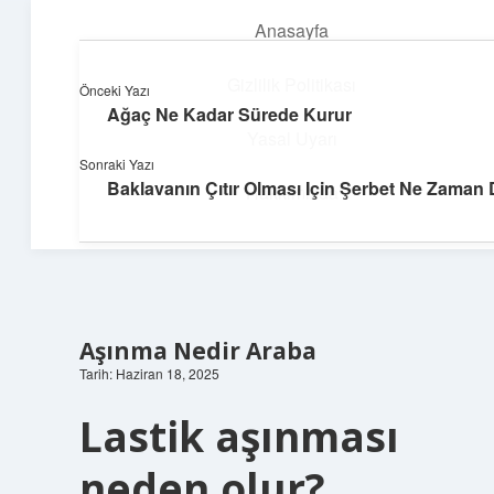
Anasayfa
menüyü
aç
Gizlilik Politikası
Önceki Yazı
Ağaç Ne Kadar Sürede Kurur
Güneşli Fikir Esintisi
Yasal Uyarı
Sonraki Yazı
Enerji dolu önerilerle gününü aydınlat!
Baklavanın Çıtır Olması Için Şerbet Ne Zaman
Hakkımızda
Aşınma Nedir Araba
Tarih: Haziran 18, 2025
Lastik aşınması
neden olur?