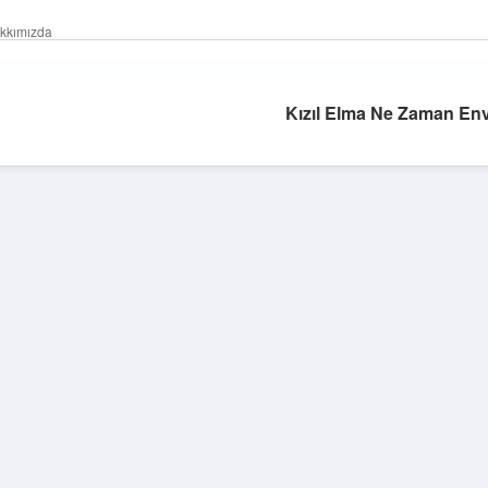
kkımızda
Kızıl Elma Ne Zaman Env
Sidebar
ilbet giriş
famecasino güncel giriş
ilbet
www.betexpe