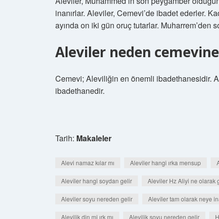
Aleviler, Muhammed’in son peygamber olduğun
inanırlar. Aleviler, Cemevi’de ibadet ederler. K
ayında on iki gün oruç tutarlar. Muharrem’den so
Aleviler neden cemevine
Cemevi; Aleviliğin en önemli ibadethanesidir. Al
ibadethanedir.
Tarih:
Makaleler
Alevi namaz kılar mı
Aleviler hangi ırka mensup
Alevîler hangi soydan gelir
Aleviler Hz Aliyi ne olarak 
Aleviler soyu nereden gelir
Alevîler tam olarak neye in
Alevilik din mi ırk mı
Alevilik soyu nereden gelir
H