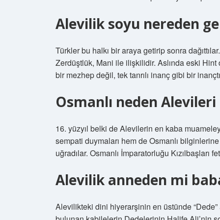
Alevilik soyu nereden gel
Türkler bu halkı bir araya getirip sonra dağıttıla
Zerdüştlük, Mani ile ilişkilidir. Aslında eski Hint
bir mezhep değil, tek tanrılı inanç gibi bir inançtı
Osmanlı neden Alevileri 
16. yüzyıl belki de Alevilerin en kaba muamel
sempati duymaları hem de Osmanlı bilginlerine g
uğradılar. Osmanlı İmparatorluğu Kızılbaşları fet
Alevilik anneden mi ba
Alevilikteki dini hiyerarşinin en üstünde “Dede”
bulunan kabilelerin Dedelerinin Halife Ali’nin 