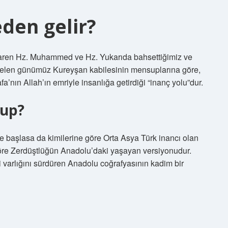
eden gelir?
aren Hz. Muhammed ve Hz. Yukarıda bahsettiğimiz ve
elen günümüz Kureyşan kabilesinin mensuplarına göre,
nın Allah’ın emriyle insanlığa getirdiği “inanç yolu”dur.
sup?
i ile başlasa da kimilerine göre Orta Asya Türk inancı olan
re Zerdüştlüğün Anadolu’daki yaşayan versiyonudur.
i varlığını sürdüren Anadolu coğrafyasının kadim bir