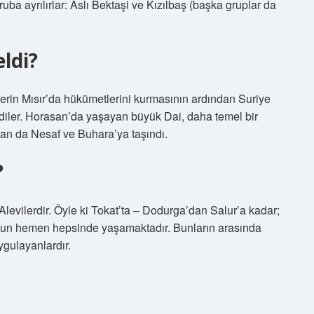
gruba ayrılırlar: Aslı Bektaşi ve Kızılbaş (başka gruplar da
eldi?
ilerin Mısır’da hükümetlerini kurmasının ardından Suriye
diler. Horasan’da yaşayan büyük Dai, daha temel bir
an da Nesaf ve Buhara’ya taşındı.
?
evilerdir. Öyle ki Tokat’ta – Dodurga’dan Salur’a kadar;
unun hemen hepsinde yaşamaktadır. Bunların arasında
ygulayanlardır.