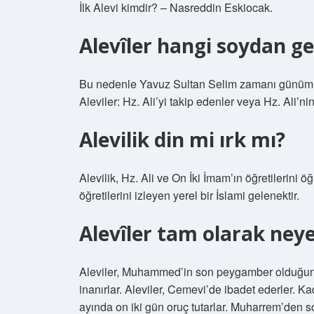
İlk Alevi kimdir? – Nasreddin Eskiocak.
Alevîler hangi soydan ge
Bu nedenle Yavuz Sultan Selim zamanı günümü
Aleviler: Hz. Ali’yi takip edenler veya Hz. Ali’n
Alevilik din mi ırk mı?
Alevilik, Hz. Ali ve On İki İmam’ın öğretilerini ö
öğretilerini izleyen yerel bir İslami gelenektir.
Alevîler tam olarak neye
Aleviler, Muhammed’in son peygamber olduğun
inanırlar. Aleviler, Cemevi’de ibadet ederler. K
ayında on iki gün oruç tutarlar. Muharrem’den so