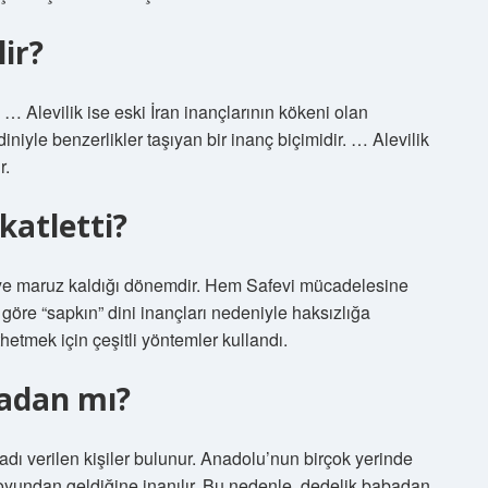
ir?
r. … Alevilik ise eski İran inançlarının kökeni olan
 diniyle benzerlikler taşıyan bir inanç biçimidir. … Alevilik
r.
katletti?
eye maruz kaldığı dönemdir. Hem Safevi mücadelesine
öre “sapkın” dini inançları nedeniyle haksızlığa
hetmek için çeşitli yöntemler kullandı.
badan mı?
 adı verilen kişiler bulunur. Anadolu’nun birçok yerinde
soyundan geldiğine inanılır. Bu nedenle, dedelik babadan