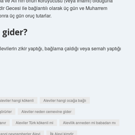
a ve Ali’nin onun koruyucusu (veya İmamı) olduğuna
adir Gecesi ile bağlantılı olarak üç gün ve Muharrem
nra üç gün oruç tutarlar.
 gider?
evilerin zikir yaptığı, bağlama çaldığı veya semah yaptığı
Aleviler hangi kökenli
Aleviler hangi ocağa bağlı
görürler
Aleviler neden cemevine gider
anır
Aleviler Türk kökenli mi
Alevilik anneden mi babadan mı
angi peygamberler Alevi
İlk Alevi kimdir