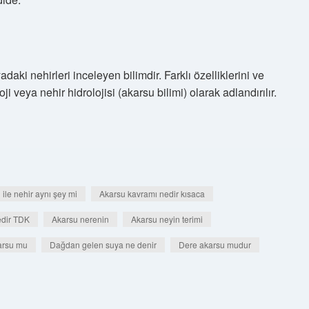
adaki nehirleri inceleyen bilimdir. Farklı özelliklerini ve
ji veya nehir hidrolojisi (akarsu bilimi) olarak adlandırılır.
 ile nehir aynı şey mi
Akarsu kavramı nedir kısaca
edir TDK
Akarsu nerenin
Akarsu neyin terimi
arsu mu
Dağdan gelen suya ne denir
Dere akarsu mudur