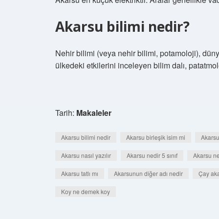
Akarsu bilimi nedir?
Nehir bilimi (veya nehir bilimi, potamoloji), düny
ülkedeki etkilerini inceleyen bilim dalı, patatmolo
Tarih:
Makaleler
Akarsu bilimi nedir
Akarsu birleşik isim mi
Akarsu
Akarsu nasıl yazılır
Akarsu nedir 5 sınıf
Akarsu n
Akarsu tatlı mı
Akarsunun diğer adı nedir
Çay ak
Koy ne demek koy