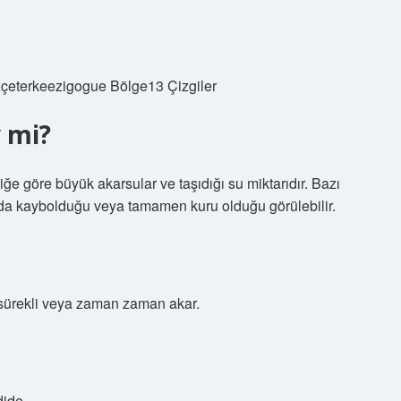
izçeterkeezigogue Bölge13 Çizgiler
y mi?
iğe göre büyük akarsular ve taşıdığı su miktarıdır. Bazı
da kaybolduğu veya tamamen kuru olduğu görülebilir.
a sürekli veya zaman zaman akar.
dide.