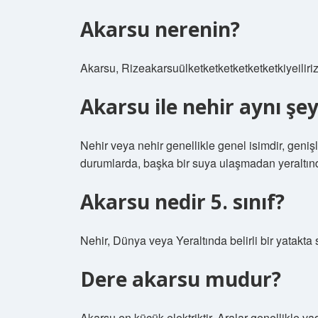
Akarsu nerenin?
Akarsu, Rizeakarsuülketketketketketketkiyeilir
Akarsu ile nehir aynı şe
Nehir veya nehir genellikle genel isimdir, genişl
durumlarda, başka bir suya ulaşmadan yeraltın
Akarsu nedir 5. sınıf?
Nehir, Dünya veya Yeraltında belirli bir yatakt
Dere akarsu mudur?
Akarsu en küçük elektriktir. Aralar genellikle va