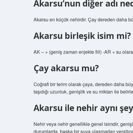
Akarsu’nun diğer adı ned
Akarsu en küçük nehirdir. Çay dereden daha bü
Akarsu birleşik isim mi?
AK – + (geniş zaman enjekte fiil) -AR + su olarak
Çay akarsu mu?
Coğrafi bir terim olarak çaya, dereden daha büy
taşıdığı uzunluk, genişlik ve su miktarı ile belirle
Akarsu ile nehir aynı şe
Nehir veya nehir genellikle genel isimdir, genişl
durumlarda, başka bir suya ulaşmadan yeraltın