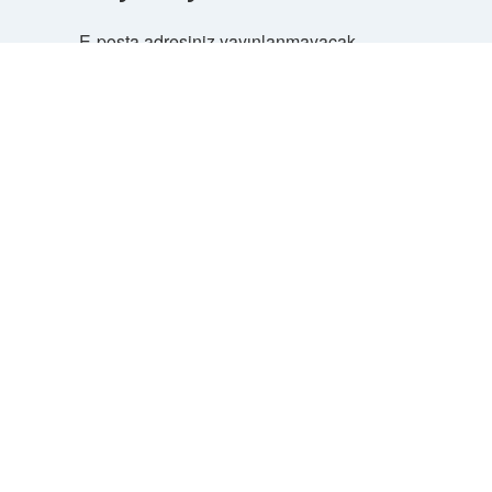
E-posta adresiniz yayınlanmayacak.
Gerekli alanlar
*
ile işaretlenmişlerdir
Scrol
to
the
top
Yorum
İsim*
E-Posta*