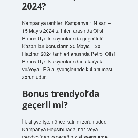
2024?
Kampanya tarihleri ​​Kampanya 1 Nisan –
15 Mayıs 2024 tarihleri ​​arasında Ofisi
Bonus Üye istasyonlarında geçerlidir.
Kazanılan bonusların 20 Mayıs – 20
Haziran 2024 tarihleri ​​arasında Petrol Ofisi
Bonus Üye istasyonlarından akaryakıt
ve/veya LPG alışverişlerinde kullanılması
zorunludur.
Bonus trendyol’da
geçerli mi?
İlk alışverişten önce katılım zorunludur.
Kampanya Hepsiburada, n11 veya
trendyol’dan yapacağınız alışverişlerde