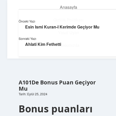
Anasayfa
menüyü
aç
Gizlilik Politikası
Önceki Yazı
Esin Ismi Kuran-I Kerimde Geçiyor Mu
Güneşli Fikir Esintisi
Yasal Uyarı
Sonraki Yazı
Enerji dolu önerilerle gününü aydınlat!
Ahlati Kim Fethetti
Hakkımızda
A101De Bonus Puan Geçiyor
Mu
Tarih: Eylül 25, 2024
Bonus puanları