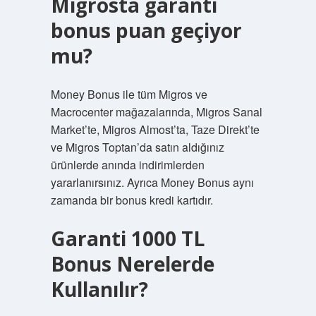
Migrosta garanti
bonus puan geçiyor
mu?
Money Bonus ile tüm Migros ve
Macrocenter mağazalarında, Migros Sanal
Market’te, Migros Almost’ta, Taze Direkt’te
ve Migros Toptan’da satın aldığınız
ürünlerde anında indirimlerden
yararlanırsınız. Ayrıca Money Bonus aynı
zamanda bir bonus kredi kartıdır.
Garanti 1000 TL
Bonus Nerelerde
Kullanılır?