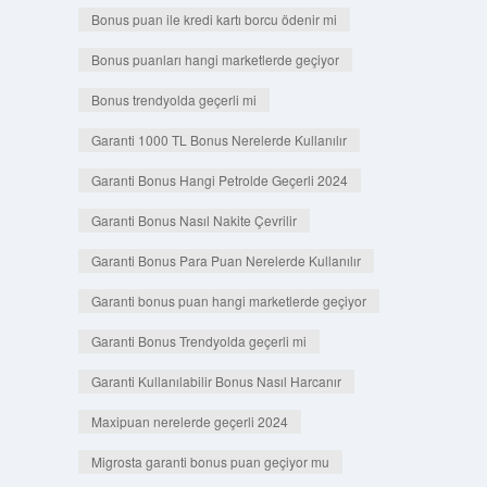
Bonus puan ile kredi kartı borcu ödenir mi
Bonus puanları hangi marketlerde geçiyor
Bonus trendyolda geçerli mi
Garanti 1000 TL Bonus Nerelerde Kullanılır
Garanti Bonus Hangi Petrolde Geçerli 2024
Garanti Bonus Nasıl Nakite Çevrilir
Garanti Bonus Para Puan Nerelerde Kullanılır
Garanti bonus puan hangi marketlerde geçiyor
Garanti Bonus Trendyolda geçerli mi
Garanti Kullanılabilir Bonus Nasıl Harcanır
Maxipuan nerelerde geçerli 2024
Migrosta garanti bonus puan geçiyor mu