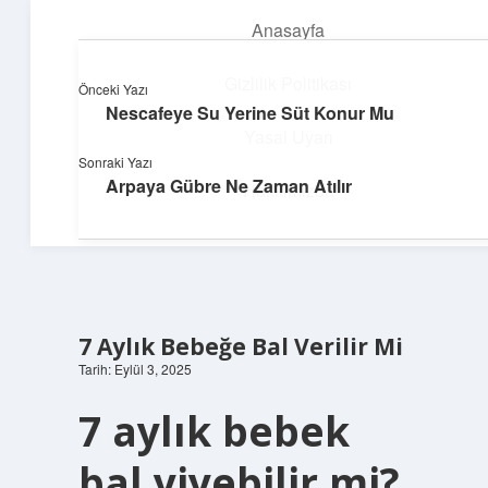
Anasayfa
menüyü
aç
Gizlilik Politikası
Önceki Yazı
Nescafeye Su Yerine Süt Konur Mu
Güneşli Fikir Esintisi
Yasal Uyarı
Sonraki Yazı
Enerji dolu önerilerle gününü aydınlat!
Arpaya Gübre Ne Zaman Atılır
Hakkımızda
7 Aylık Bebeğe Bal Verilir Mi
Tarih: Eylül 3, 2025
7 aylık bebek
bal yiyebilir mi?