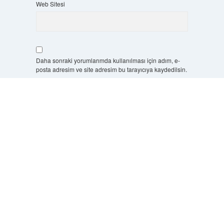
Web Sitesi
Daha sonraki yorumlarımda kullanılması için adım, e-
posta adresim ve site adresim bu tarayıcıya kaydedilsin.
Scrol
5 + 3 kaçtır?
*
to
the
top