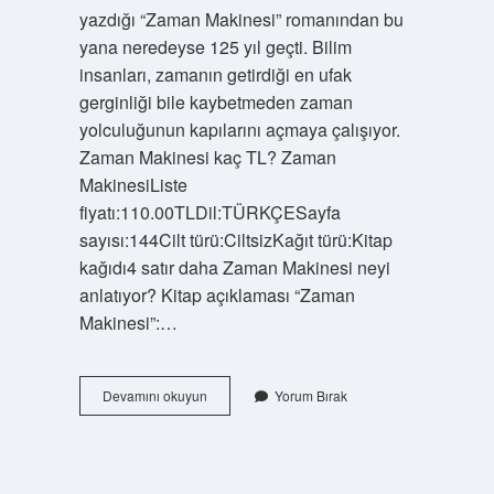
yazdığı “Zaman Makinesi” romanından bu
yana neredeyse 125 yıl geçti. Bilim
insanları, zamanın getirdiği en ufak
gerginliği bile kaybetmeden zaman
yolculuğunun kapılarını açmaya çalışıyor.
Zaman Makinesi kaç TL? Zaman
MakinesiListe
fiyatı:110.00TLDil:TÜRKÇESayfa
sayısı:144Cilt türü:CiltsizKağıt türü:Kitap
kağıdı4 satır daha Zaman Makinesi neyi
anlatıyor? Kitap açıklaması “Zaman
Makinesi”:…
Zaman
Devamını okuyun
Yorum Bırak
Makinesi
Hangi
Ülkede