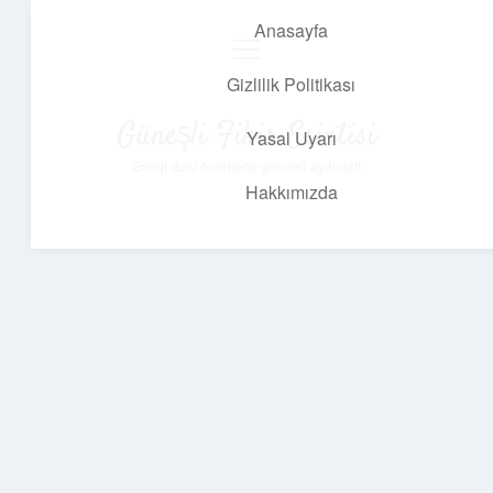
Anasayfa
menüyü
aç
Gizlilik Politikası
Güneşli Fikir Esintisi
Yasal Uyarı
Enerji dolu önerilerle gününü aydınlat!
Hakkımızda