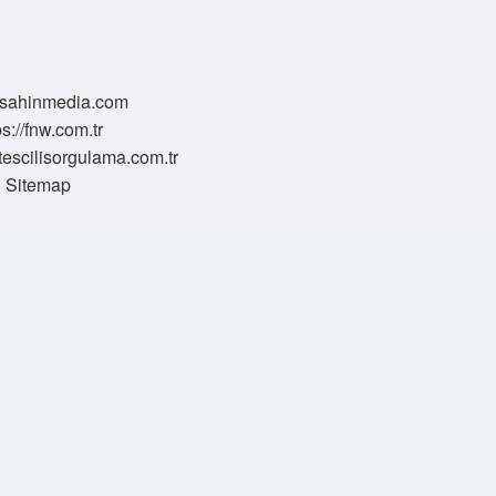
//sahinmedia.com
ps://fnw.com.tr
tescilisorgulama.com.tr
Sitemap