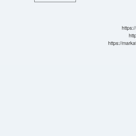
Hangi
Bilgiler
Var
https:
htt
https://marka