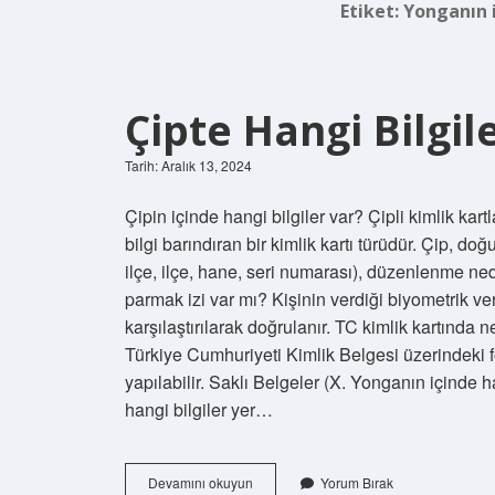
Etiket:
Yonganın i
Çipte Hangi Bilgil
Tarih: Aralık 13, 2024
Çipin içinde hangi bilgiler var? Çipli kimlik kart
bilgi barındıran bir kimlik kartı türüdür. Çip, do
ilçe, ilçe, hane, seri numarası), düzenlenme ned
parmak izi var mı? Kişinin verdiği biyometrik veri
karşılaştırılarak doğrulanır. TC kimlik kartında n
Türkiye Cumhuriyeti Kimlik Belgesi üzerindeki fo
yapılabilir. Saklı Belgeler (X. Yonganın içinde ha
hangi bilgiler yer…
Çipte
Devamını okuyun
Yorum Bırak