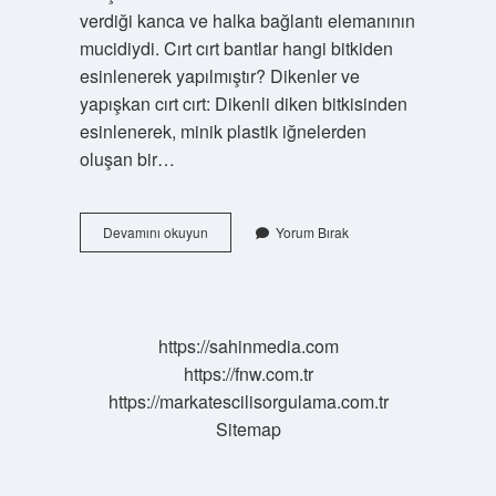
verdiği kanca ve halka bağlantı elemanının
mucidiydi. Cırt cırt bantlar hangi bitkiden
esinlenerek yapılmıştır? Dikenler ve
yapışkan cırt cırt: Dikenli diken bitkisinden
esinlenerek, minik plastik iğnelerden
oluşan bir…
Çıt
Devamını okuyun
Yorum Bırak
Çıt
Bandı
Kim
Buldu
https://sahinmedia.com
https://fnw.com.tr
https://markatescilisorgulama.com.tr
Sitemap