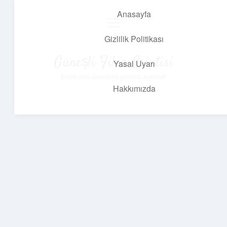
Anasayfa
menüyü
aç
Gizlilik Politikası
Güneşli Fikir Esintisi
Yasal Uyarı
Enerji dolu önerilerle gününü aydınlat!
Hakkımızda