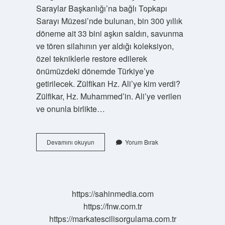
Saraylar Başkanlığı’na bağlı Topkapı
Sarayı Müzesi’nde bulunan, bin 300 yıllık
döneme ait 33 bini aşkın saldırı, savunma
ve tören silahının yer aldığı koleksiyon,
özel tekniklerle restore edilerek
önümüzdeki dönemde Türkiye’ye
getirilecek. Zülfikarı Hz. Ali’ye kim verdi?
Zülfikar, Hz. Muhammed’in. Ali’ye verilen
ve onunla birlikte…
Hz
Devamını okuyun
Yorum Bırak
Alinin
Kılıcı
Zülfikar
Nerede
https://sahinmedia.com
https://fnw.com.tr
https://markatescilisorgulama.com.tr