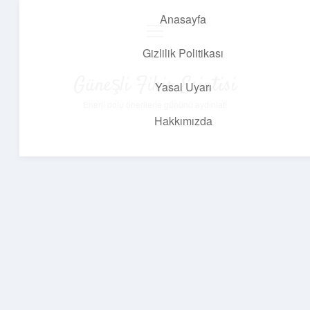
Anasayfa
menüyü
aç
Gizlilik Politikası
Güneşli Fikir Esintisi
Yasal Uyarı
Enerji dolu önerilerle gününü aydınlat!
Hakkımızda