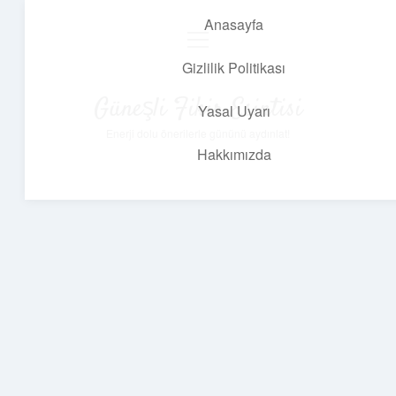
Anasayfa
menüyü
aç
Gizlilik Politikası
Güneşli Fikir Esintisi
Yasal Uyarı
Enerji dolu önerilerle gününü aydınlat!
Hakkımızda