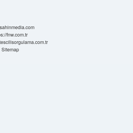
//sahinmedia.com
ps://fnw.com.tr
tescilisorgulama.com.tr
Sitemap