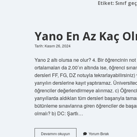
Etiket:
Sınıf ge
Yano En Az Kaç Ol
Tarih: Kasım 26, 2024
Yano 2 altı olursa ne olur? 4. Bir öğrencinin not 
ortalamaları da 2.00’ın altında ise, öğrenci sına
dersleri FF, FG, DZ notuyla tekrarlayabilirsiniz
yarıyılın derslerine kayıt yaptıramaz. Üniversit
öğrenciler değerlendirmeye alınmaz. c) Öğrencil
yarıyıllarda aldıkları tüm dersleri başarıyla tam
bütünleme sınavlarına giren öğrenciler de başar
olmalı? b) DC: Şartlı…
Yano
Devamını okuyun
Yorum Bırak