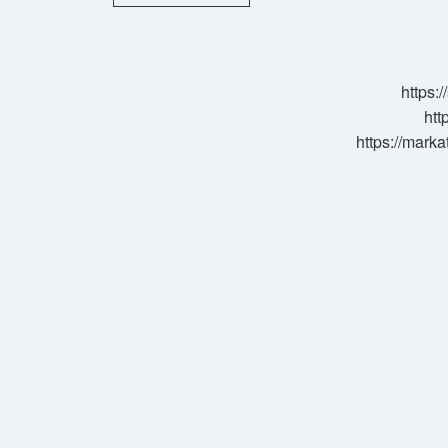
En
Az
Kaç
Olmalı
https:
htt
https://marka