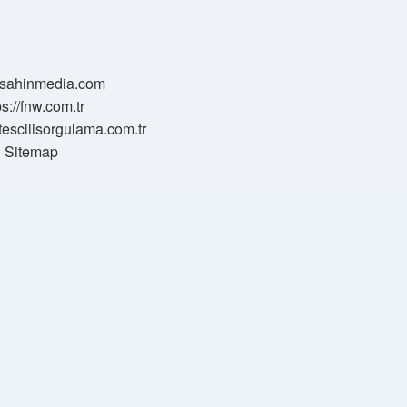
//sahinmedia.com
ps://fnw.com.tr
tescilisorgulama.com.tr
Sitemap