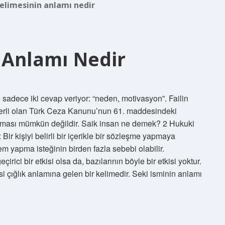
elimesinin anlamı nedir
 Anlamı Nedir
adece iki cevap veriyor: “neden, motivasyon”. Failin
çerli olan Türk Ceza Kanunu’nun 61. maddesindeki
rulması mümkün değildir. Saik insan ne demek? 2 Hukuki
 Bir kişiyi belirli bir içerikle bir sözleşme yapmaya
em yapma isteğinin birden fazla sebebi olabilir.
rici bir etkisi olsa da, bazılarının böyle bir etkisi yoktur.
 çığlık anlamına gelen bir kelimedir. Seki isminin anlamı