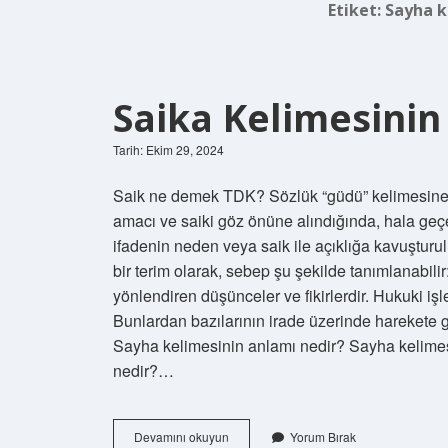
Etiket:
Sayha k
Saika Kelimesinin
Tarih: Ekim 29, 2024
Saik ne demek TDK? Sözlük “güdü” kelimesine s
amacı ve saiki göz önüne alındığında, hala ge
ifadenin neden veya saik ile açıklığa kavuştu
bir terim olarak, sebep şu şekilde tanımlanabilir:
yönlendiren düşünceler ve fikirlerdir. Hukuki işl
Bunlardan bazılarının irade üzerinde harekete geçi
Sayha kelimesinin anlamı nedir? Sayha kelimesi
nedir?…
Saika
Devamını okuyun
Yorum Bırak