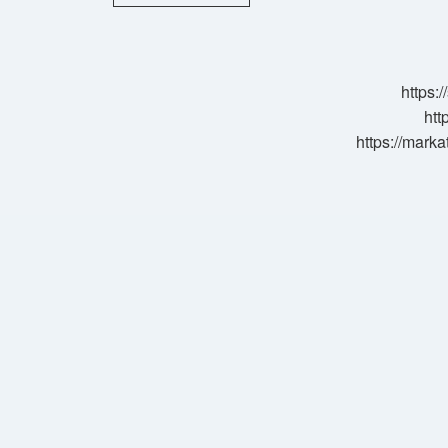
Kelimesinin
Anlamı
Nedir
https:
htt
https://marka