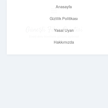
Anasayfa
menüyü
aç
Gizlilik Politikası
Güneşli Fikir Esintisi
Yasal Uyarı
Enerji dolu önerilerle gününü aydınlat!
Hakkımızda