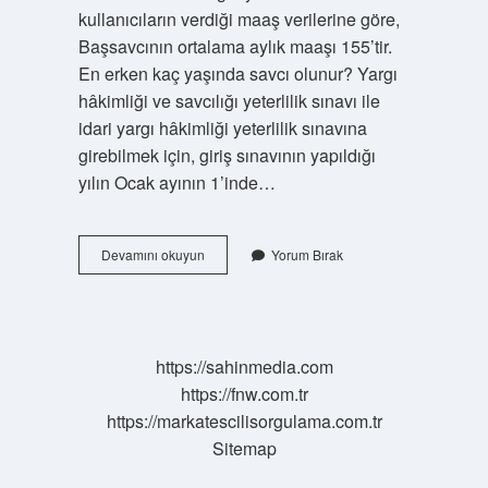
kullanıcıların verdiği maaş verilerine göre,
Başsavcının ortalama aylık maaşı 155’tir.
En erken kaç yaşında savcı olunur? Yargı
hâkimliği ve savcılığı yeterlilik sınavı ile
idari yargı hâkimliği yeterlilik sınavına
girebilmek için, giriş sınavının yapıldığı
yılın Ocak ayının 1’inde…
Savcı
Devamını okuyun
Yorum Bırak
Çok
Kazanır
Mı
https://sahinmedia.com
https://fnw.com.tr
https://markatescilisorgulama.com.tr
Sitemap