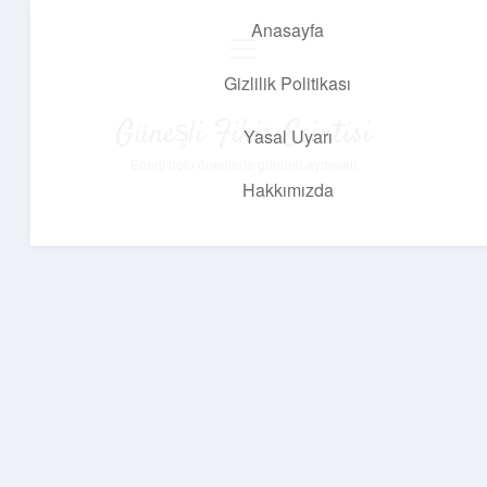
Anasayfa
menüyü
aç
Gizlilik Politikası
Güneşli Fikir Esintisi
Yasal Uyarı
Enerji dolu önerilerle gününü aydınlat!
Hakkımızda