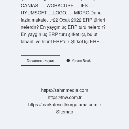
CANIAS. … WORKCUBE. …IFS. …
UYUMSOFT. …LOGO. … MICRO.Daha
fazla makale…•22 Ocak 2022 ERP türleri
nelerdir? En yaygın üç ERP türü nelerdir?
En yaygın üç ERP türü şirket içi, bulut
tabanlı ve hibrit ERP’dir. Şirket içi ERP…
Erp
Devamını okuyun
Yorum Bırak
Modülleri
Nelerdir
https://sahinmedia.com
https://fnw.com.tr
https://markatescilisorgulama.com.tr
Sitemap