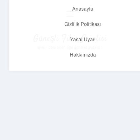
Anasayfa
menüyü
aç
Gizlilik Politikası
Güneşli Fikir Esintisi
Yasal Uyarı
Enerji dolu önerilerle gününü aydınlat!
Hakkımızda