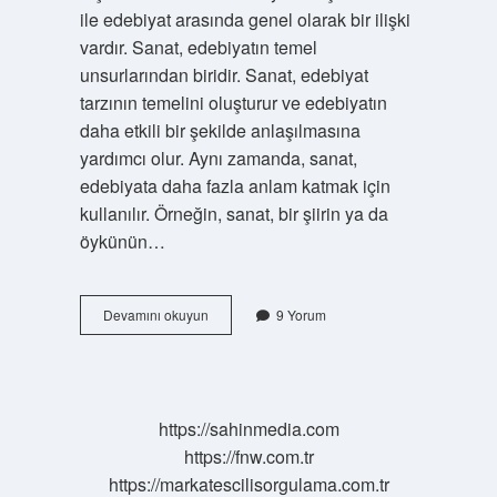
ile edebiyat arasında genel olarak bir ilişki
vardır. Sanat, edebiyatın temel
unsurlarından biridir. Sanat, edebiyat
tarzının temelini oluşturur ve edebiyatın
daha etkili bir şekilde anlaşılmasına
yardımcı olur. Aynı zamanda, sanat,
edebiyata daha fazla anlam katmak için
kullanılır. Örneğin, sanat, bir şiirin ya da
öykünün…
Edebiyat
Devamını okuyun
9 Yorum
ve
sanat
ilişkisi
nedir
kısaca
https://sahinmedia.com
https://fnw.com.tr
https://markatescilisorgulama.com.tr