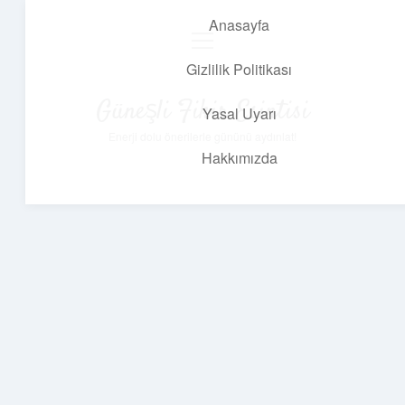
Anasayfa
menüyü
aç
Gizlilik Politikası
Güneşli Fikir Esintisi
Yasal Uyarı
Enerji dolu önerilerle gününü aydınlat!
Hakkımızda