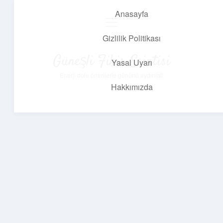
Anasayfa
menüyü
aç
Gizlilik Politikası
Güneşli Fikir Esintisi
Yasal Uyarı
Enerji dolu önerilerle gününü aydınlat!
Hakkımızda