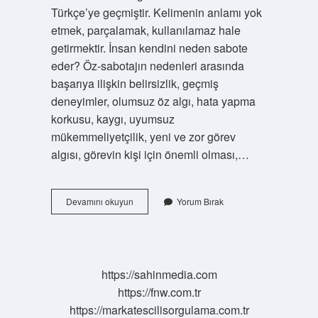
Türkçe’ye geçmiştir. Kelimenin anlamı yok
etmek, parçalamak, kullanılamaz hale
getirmektir. İnsan kendini neden sabote
eder? Öz-sabotajın nedenleri arasında
başarıya ilişkin belirsizlik, geçmiş
deneyimler, olumsuz öz algı, hata yapma
korkusu, kaygı, uyumsuz
mükemmeliyetçilik, yeni ve zor görev
algısı, görevin kişi için önemli olması,…
Sabote
Devamını okuyun
Yorum Bırak
Eden
Kişiye
Ne
Denir
https://sahinmedia.com
https://fnw.com.tr
https://markatescilisorgulama.com.tr