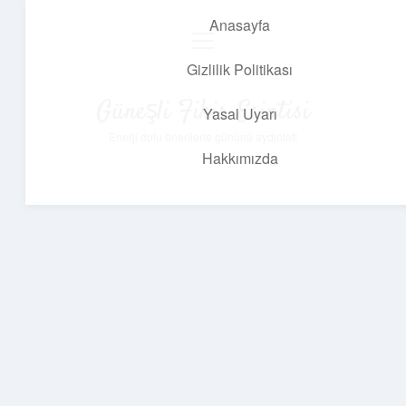
Anasayfa
menüyü
aç
Gizlilik Politikası
Güneşli Fikir Esintisi
Yasal Uyarı
Enerji dolu önerilerle gününü aydınlat!
Hakkımızda